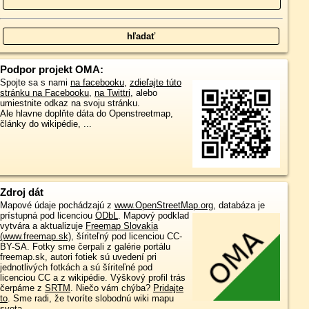
Podpor projekt OMA:
Spojte sa s nami
na facebooku
,
zdieľajte túto
stránku na Facebooku
,
na Twittri
, alebo
umiestnite odkaz na svoju stránku.
Ale hlavne doplňte dáta do Openstreetmap,
články do wikipédie, ...
Zdroj dát
Mapové údaje pochádzajú z
www.OpenStreetMap.org
, databáza je
prístupná pod licenciou
ODbL
.
Mapový podklad
vytvára a aktualizuje
Freemap Slovakia
(www.freemap.sk)
, šíriteľný pod licenciou CC-
BY-SA. Fotky sme čerpali z galérie portálu
freemap.sk, autori fotiek sú uvedení pri
jednotlivých fotkách a sú šíriteľné pod
licenciou CC a z wikipédie. Výškový profil trás
čerpáme z
SRTM
. Niečo vám chýba?
Pridajte
to
. Sme radi, že tvoríte slobodnú wiki mapu
sveta.