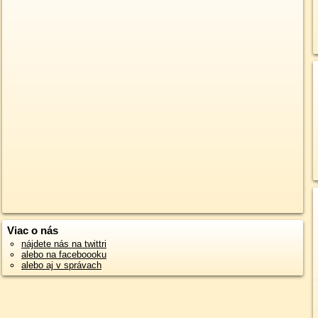
Viac o nás
nájdete nás na twittri
alebo na faceboooku
alebo aj v správach